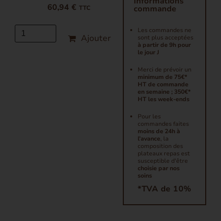
Informations
60,94 €
commande
TTC
Les commandes ne
Ajouter
sont plus acceptées
à partir de 9h pour
le jour J
Merci de prévoir un
minimum de 75€*
HT de commande
en semaine ; 350€*
HT les week-ends
Pour les
commandes faites
moins de 24h à
l’avance
, la
composition des
plateaux repas est
susceptible d'être
choisie par nos
soins
*TVA de 10%