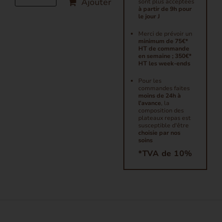
Ajouter
sont plus acceptées
à partir de 9h pour
le jour J
Merci de prévoir un
minimum de 75€*
HT de commande
en semaine ; 350€*
HT les week-ends
Pour les
commandes faites
moins de 24h à
l’avance
, la
composition des
plateaux repas est
susceptible d'être
choisie par nos
soins
*TVA de 10%