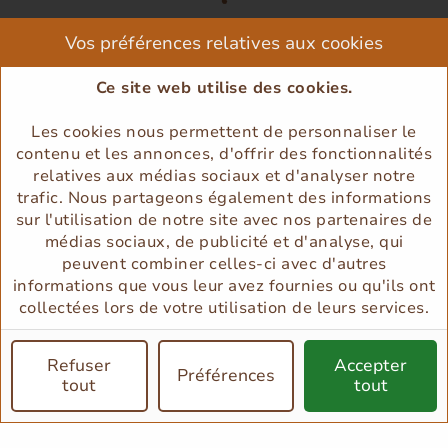
Vos préférences relatives aux cookies
Ce site web utilise des cookies.
05 57 84 90 13
Les cookies nous permettent de personnaliser le
contenu et les annonces, d'offrir des fonctionnalités
relatives aux médias sociaux et d'analyser notre
trafic. Nous partageons également des informations
sur l'utilisation de notre site avec nos partenaires de
médias sociaux, de publicité et d'analyse, qui
peuvent combiner celles-ci avec d'autres
informations que vous leur avez fournies ou qu'ils ont
collectées lors de votre utilisation de leurs services.
Conditions Générales de Ventes
Refuser
Accepter
Politique de confidentialité
Mentions légales
Préférences
tout
tout
© Copyright 2026
Gérer mes préférences relatives aux cookies