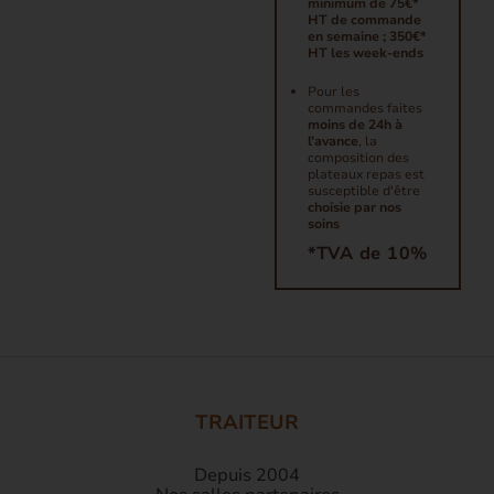
minimum de 75€*
HT de commande
en semaine ; 350€*
HT les week-ends
Pour les
commandes faites
moins de 24h à
l’avance
, la
composition des
plateaux repas est
susceptible d'être
choisie par nos
soins
*TVA de 10%
TRAITEUR
Depuis 2004