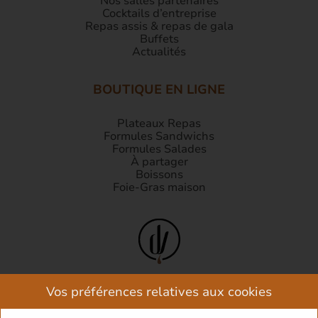
Nos salles partenaires
Cocktails d’entreprise
Repas assis & repas de gala
Buffets
Actualités
BOUTIQUE EN LIGNE
Plateaux Repas
Formules Sandwichs
Formules Salades
À partager
Boissons
Foie-Gras maison
Vos préférences relatives aux cookies